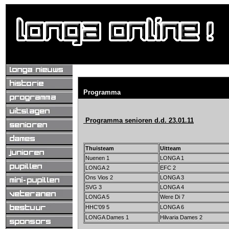
Programma
Programma senioren d.d. 23.01.11
Thuisteam
Uitteam
Nuenen 1
LONGA 1
LONGA 2
EFC 2
Ons Vios 2
LONGA 3
SVG 3
LONGA 4
LONGA 5
Were Di 7
HHC'09 5
LONGA 6
LONGA Dames 1
Hilvaria Dames 2