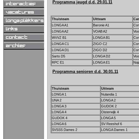
Programma jeugd d.d. 29.01.11
Thuisteam
Uitteam
Cat
LONGA A1
Baronie A1
Co
LONGA A2
VOAB A2
Voo
WVVZ B1
LONGA B1
Co
LONGA C1
ZIGO C2
Co
LONGA D1
ZIGO D2
Co
Sarto D5
LONGA D2
Voo
RPC E1
LONGA E1
Naj
Programma senioren d.d. 30.01.11
Thuisteam
Uitteam
LONGA 1
Nulandia 1
UNA 2
LONGA 2
LONGA 3
GUDOK 2
LONGA 4
Oisterwijk 4
GUDOK 4
LONGA 5
LONGA 6
SV Reeshof 6
SVSSS Dames 2
LONGA Dames 1